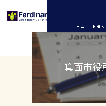
ホーム
お知ら
箕面市役