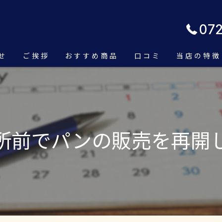
07
せ
ご挨拶
おすすめ商品
口コミ
当店の特徴
こだわり
食パン
店内の様子
サンドイッ
所前でパンの販売を再開
スイーツ
持ち帰り
バーガー