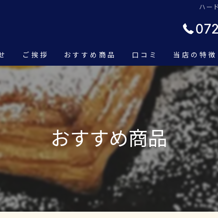
ハード
07
せ
ご挨拶
おすすめ商品
口コミ
当店の特徴
こだわり
食パン
店内の様子
サンドイッ
おすすめ商品
スイーツ
持ち帰り
バーガー