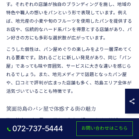
す。それぞれの店舗が独自のブランディングを施し、地域の
特色や職人の想いをパンという形で表現しています。例え
ば、地元産の小麦や旬のフルーツを使用したパンを提供する
お店や、伝統的なハード系パンを得意とする店舗があり、パ
ン好きの方にも多彩な選択肢が広がっています。
こうした個性は、パン屋めぐりの楽しみをより一層深めてく
れる要素です。訪れるごとに新しい発見があり、同じ「パン
屋」であっても味や雰囲気、サービスに大きな違いを感じら
れるでしょう。また、地元メディアで話題となったパン屋
や、口コミで評判が広まった店舗も多く、坊島エリア全体が
活気づいていることも特徴です。
箕面坊島のパン屋で体感する街の魅力
箕面坊島のパン屋は、単なる食事の場ではなく、地域コミュ
072-737-5444
お問い合わせはこちら
ニティの中心的な役割を担っています。パン屋ごとに異なる
店舗デザインやメニュー構成は、坊島という街の個性や暮ら