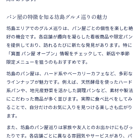
パン屋ブランドで見る坊島の人気店比較
箕面市パン屋の特徴をブランド軸で分析
パン屋の特徴を知る坊島グルメ巡りの魅力
話題店のパン屋をブランド視点で選ぶコツ
坊島エリアでのグルメ巡りは、パン屋ごとの個性を楽しむ絶
坊島で選ぶパン屋ブランドの違いを考察
好の機会です。各店舗が趣向を凝らした看板商品や限定パン
各パン屋の魅力をブランド別にチェック
を提供しており、訪れるたびに新たな発見があります。特に
パン屋めぐりで味わう箕面坊島の個性
「箕面 パン屋 オープン」情報をチェックして、新店や季節
限定メニューを狙うのもおすすめです。
パン屋めぐりで発見する坊島の個性豊かさ
箕面坊島のパン屋で体感する街の魅力
坊島のパン屋は、ハード系やベーカリーカフェなど、多彩な
パン屋めぐりで地域のブランディングを実感
ラインナップが魅力です。例えば、天然酵母を使ったハード
系パンや、地元産野菜を活かした調理パンなど、素材や製法
坊島のパン屋とグルメ巡りの楽しみ方提案
にこだわった商品が多く並びます。実際に食べ比べをしてみ
パン屋めぐりで人気店の個性を味わうコツ
ることで、自分だけのお気に入りを見つける楽しさも広がり
ます。
また、坊島のパン屋巡りは家族や友人とのお出かけにもぴっ
たりです。各店舗ごとに異なる雰囲気やサービスがあり、パ