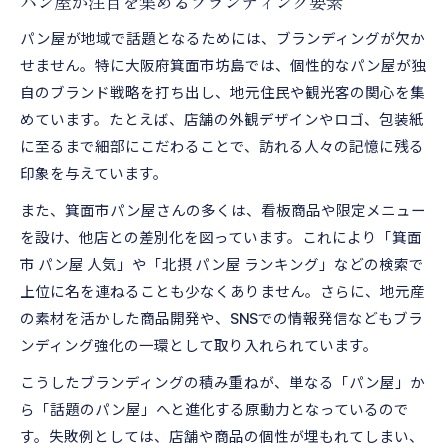
パン屋が注目を集めるブランディング要素
パン屋が地域で話題となるためには、ブランディングが欠か
せません。特に大阪府箕面市坊島では、個性的なパン屋が独
自のブランド戦略を打ち出し、地元住民や観光客の関心を集
めています。たとえば、店舗の外観デザインやロゴ、包装紙
に至るまで細部にこだわることで、訪れる人々の記憶に残る
印象を与えています。
また、箕面市パン屋さんの多くは、看板商品や限定メニュー
を設け、他店との差別化を図っています。これにより「箕面
市 パン屋 人気」や「北摂 パン屋 ランキング」などの検索で
上位に名を連ねることも少なくありません。さらに、地元産
の素材を活かした商品開発や、SNSでの情報発信などもブラ
ンディング強化の一環として取り入れられています。
こうしたブランディングの積み重ねが、単なる「パン屋」か
ら「話題のパン屋」へと進化する原動力となっているので
す。失敗例としては、店舗や商品の個性が埋もれてしまい、