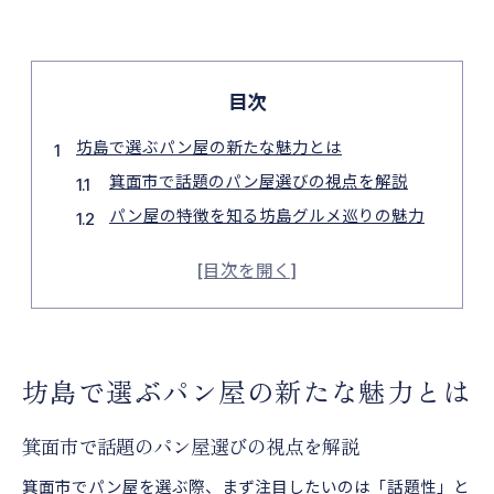
目次
坊島で選ぶパン屋の新たな魅力とは
箕面市で話題のパン屋選びの視点を解説
パン屋の特徴を知る坊島グルメ巡りの魅力
人気パン屋と地域ブランディングの関係性
箕面市パン屋人気の秘密と坊島の注目点
ハード系も話題！坊島パン屋の個性を探る
話題性が高いパン屋ブランディング術
坊島で選ぶパン屋の新たな魅力とは
パン屋が注目を集めるブランディング要素
箕面市パン屋に見る話題化のテクニック
箕面市で話題のパン屋選びの視点を解説
坊島のパン屋ブランディング事例を探訪
箕面市でパン屋を選ぶ際、まず注目したいのは「話題性」と
パン屋ブランドが生む地域活性化のヒント