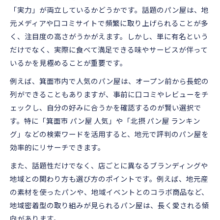
「実力」が両立しているかどうかです。話題のパン屋は、地
パン屋の看板商品で差別化する方法とは
元メディアや口コミサイトで頻繁に取り上げられることが多
名物パンを通じた坊島らしさの発見
く、注目度の高さがうかがえます。しかし、単に有名という
パン屋の名物パンが示す坊島の特色とは
だけでなく、実際に食べて満足できる味やサービスが伴って
箕面市パン屋で味わう地域の味と魅力
いるかを見極めることが重要です。
名物パンから見るパン屋のブランド力
例えば、箕面市内で人気のパン屋は、オープン前から長蛇の
パン屋ごとの看板商品比較と坊島の個性
列ができることもありますが、事前に口コミやレビューをチ
地元で人気のパン屋が創る坊島らしさ
ェックし、自分の好みに合うかを確認するのが賢い選択で
箕面市のパン屋ブランド戦略を解説
す。特に「箕面市 パン屋 人気」や「北摂 パン屋 ランキン
グ」などの検索ワードを活用すると、地元で評判のパン屋を
箕面市パン屋ブランド戦略の全体像を紹介
効率的にリサーチできます。
パン屋の地域密着型ブランド形成とは
話題性とブランド力が高まる仕組みを解説
また、話題性だけでなく、店ごとに異なるブランディングや
地域との関わり方も選び方のポイントです。例えば、地元産
パン屋が展開するブランド戦略の実態
の素材を使ったパンや、地域イベントとのコラボ商品など、
箕面市で成功するパン屋ブランドの特徴
地域密着型の取り組みが見られるパン屋は、長く愛される傾
ブランド視点から坊島のパン屋比較
向があります。