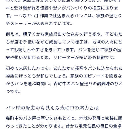
心です。家族の絆が店づくりに深く関わっており、親から子
へと受け継がれる伝統や想いがパンづくりの根底にありま
す。一つひとつ手作業で仕込まれるパンには、家族の温もり
やストーリーが込められています。
例えば、朝早くから家族総出で仕込みを行う姿や、子どもた
ちが店を手伝いながら成長していく様子は、地域の人々にと
っても親しみやすさを与えています。パンを通じて家族の歴
史や想いが伝わるため、リピーターが多いのも特徴です。
初めて来店した方でも、あたたかい接客やパンに込められた
物語にほっと心が和むでしょう。家族のエピソードを聞きな
がらパンを選ぶ時間は、森町中のパン屋巡りの醍醐味のひと
つです。
パン屋の歴史から見える森町中の魅力とは
森町中のパン屋の歴史をひもとくと、地域の発展と密接に関
わってきたことが分かります。昔から地元住民の毎日の食卓