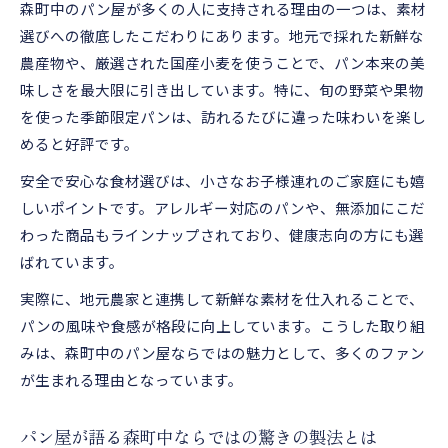
森町中のパン屋が多くの人に支持される理由の一つは、素材
家族連れも楽しめる森町中パン屋巡りのコツ
選びへの徹底したこだわりにあります。地元で採れた新鮮な
パン屋巡り体験が森町中で深まるポイント
農産物や、厳選された国産小麦を使うことで、パン本来の美
森町中のパン屋で人気の味の秘密を解説
味しさを最大限に引き出しています。特に、旬の野菜や果物
パン屋ファンが語る森町中のおすすめコース
を使った季節限定パンは、訪れるたびに違った味わいを楽し
パン屋発・森町中を彩る味わいの旅
めると好評です。
森町中のパン屋が提案する新しい味の魅力
安全で安心な食材選びは、小さなお子様連れのご家庭にも嬉
パン屋巡りで広がる森町中の食の世界
しいポイントです。アレルギー対応のパンや、無添加にこだ
森町中パン屋発のおすすめグルメ体験記
わった商品もラインナップされており、健康志向の方にも選
ばれています。
パン屋の香りが誘う森町中の散策ルート
森町中で出会うパン屋の感動エピソード
実際に、地元農家と連携して新鮮な素材を仕入れることで、
パンの風味や食感が格段に向上しています。こうした取り組
みは、森町中のパン屋ならではの魅力として、多くのファン
が生まれる理由となっています。
パン屋が語る森町中ならではの驚きの製法とは