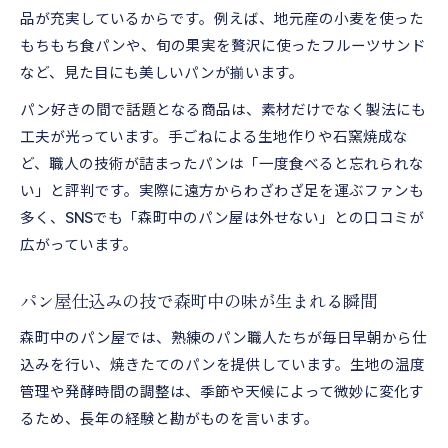
品が充実しているからです。例えば、地元産の小麦を使った
もちもち食パンや、旬の果実を贅沢に使ったフルーツサンド
など、見た目にも美しいパンが揃います。
パン好きの間で話題となる商品は、素材だけでなく製法にも
工夫が光っています。手ごねによる生地作りや石窯焼成な
ど、職人の技術が詰まったパンは「一度食べると忘れられな
い」と評判です。実際に遠方からわざわざ足を運ぶファンも
多く、SNSでも「森町中のパン屋は外せない」との口コミが
広がっています。
パン屋仕込みの技で森町中の味が生まれる瞬間
森町中のパン屋では、熟練のパン職人たちが毎日早朝から仕
込みを行い、焼きたてのパンを提供しています。生地の温度
管理や発酵時間の調整は、季節や天候によって微妙に変化す
るため、長年の経験と勘がものを言います。