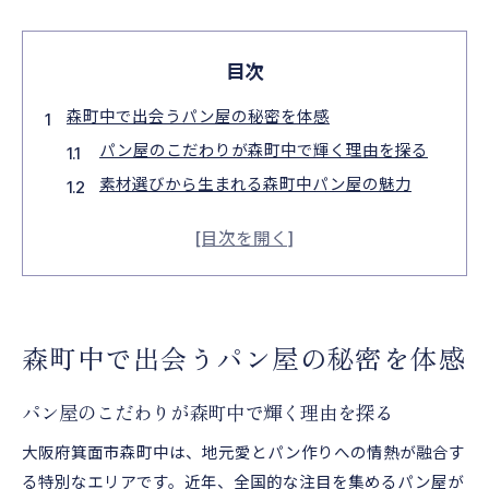
目次
森町中で出会うパン屋の秘密を体感
パン屋のこだわりが森町中で輝く理由を探る
素材選びから生まれる森町中パン屋の魅力
パン屋が語る森町中ならではの驚きの製法とは
地元愛あふれるパン屋の隠れたエピソード集
パン屋巡りで味わう森町中の個性派パン体験
パン屋ならではの驚きが森町中に集結
森町中で出会うパン屋の秘密を体感
森町中のパン屋独自のアイデアと工夫を発見
パン屋の新定番！森町中で話題の味わいを解説
パン屋のこだわりが森町中で輝く理由を探る
地元パン屋に見る森町中だけのパンの秘密
大阪府箕面市森町中は、地元愛とパン作りへの情熱が融合す
パン屋好きが注目する森町中の逸品に迫る
る特別なエリアです。近年、全国的な注目を集めるパン屋が
パン屋仕込みの技で森町中の味が生まれる瞬間