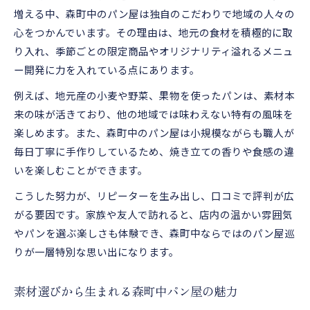
増える中、森町中のパン屋は独自のこだわりで地域の人々の
大阪府箕面市森町中が誇るパン屋の魅力
心をつかんでいます。その理由は、地元の食材を積極的に取
森町中パン屋のおすすめポイントを徹底解説
り入れ、季節ごとの限定商品やオリジナリティ溢れるメニュ
パン屋が大切にする森町中の伝統と革新
ー開発に力を入れている点にあります。
ファン続出の森町中パン屋が愛される理由
例えば、地元産の小麦や野菜、果物を使ったパンは、素材本
パン屋めぐりで感じる森町中の温かみとは
来の味が活きており、他の地域では味わえない特有の風味を
パン屋自慢の逸品が森町中で生まれる背景
楽しめます。また、森町中のパン屋は小規模ながらも職人が
知られざる森町中のパン屋物語に注目
毎日丁寧に手作りしているため、焼き立ての香りや食感の違
いを楽しむことができます。
パン屋職人が守る森町中の伝統と新しさ
森町中パン屋の裏側にある家族の物語
こうした努力が、リピーターを生み出し、口コミで評判が広
パン屋の歴史から見える森町中の魅力とは
がる要因です。家族や友人で訪れると、店内の温かい雰囲気
やパンを選ぶ楽しさも体験でき、森町中ならではのパン屋巡
森町中で育まれるパン屋の情熱と挑戦
りが一層特別な思い出になります。
パン屋の工夫が森町中で生んだ逸話を紹介
森町中でパン屋巡りが楽しい理由とは
素材選びから生まれる森町中パン屋の魅力
パン屋ごとの個性を味わう森町中散策の魅力