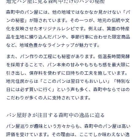
地元パン屋に見る森町中だけのパンの秘密
森町中のパン屋には、他の地域ではなかなか見かけない「パ
ンの秘密」が隠されています。その一つが、地元の伝統や文
化を反映させたオリジナルレシピです。例えば、箕面の特産
品を生地に練り込んだパンや、季節行事に合わせた限定商品
など、地域色豊かなラインナップが魅力です。
また、パン作りの工程にも秘密があります。低温長時間発酵
を採用することで、パン本来の甘みやもちもち感を最大限に
引き出し、保存料を使わずに日持ちの工夫を施しています。
地元住民からは「ここのパンは翌日でもおいしい」「特別な
日には必ず買いに行く」という声も多く、森町中ならではの
こだわりが多くの人に支持されています。
パン屋好きが注目する森町中の逸品に迫る
パン屋巡りが趣味という方々からも、森町中のパン屋は高い
評価を受けています。その理由は、ここでしか味わえない逸