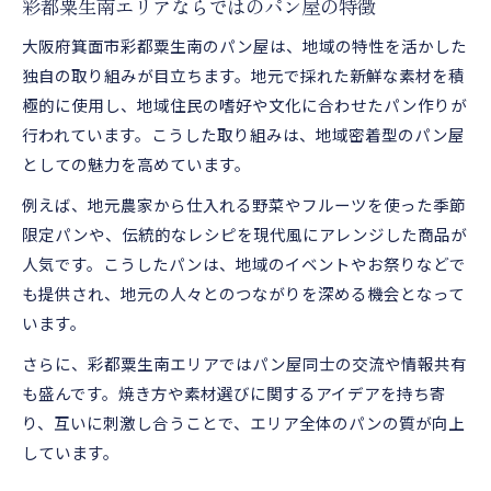
彩都粟生南エリアならではのパン屋の特徴
パン屋の工夫が光る焼き方のポイント解説
大阪府箕面市彩都粟生南のパン屋は、地域の特性を活かした
研究を重ねたパン屋独自の焼き方の工夫
独自の取り組みが目立ちます。地元で採れた新鮮な素材を積
パン屋焼き方研究が注目される理由を探る
極的に使用し、地域住民の嗜好や文化に合わせたパン作りが
パン作り技術を高める焼き方の秘訣
行われています。こうした取り組みは、地域密着型のパン屋
パン屋で身につける焼き方技術の基本とは
としての魅力を高めています。
パン屋焼き方研究で技術が磨かれる理由
例えば、地元農家から仕入れる野菜やフルーツを使った季節
焼き方の違いがパン屋の仕上がりに与える影響
限定パンや、伝統的なレシピを現代風にアレンジした商品が
パン屋の技術向上を支える焼き方の秘訣
人気です。こうしたパンは、地域のイベントやお祭りなどで
も提供され、地元の人々とのつながりを深める機会となって
焼き方研究でパン屋が得る実践的な学び
います。
さらに、彩都粟生南エリアではパン屋同士の交流や情報共有
も盛んです。焼き方や素材選びに関するアイデアを持ち寄
り、互いに刺激し合うことで、エリア全体のパンの質が向上
しています。