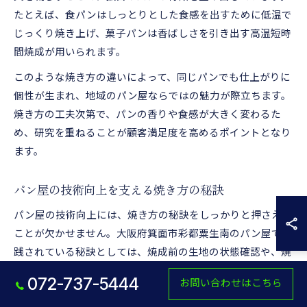
たとえば、食パンはしっとりとした食感を出すために低温で
じっくり焼き上げ、菓子パンは香ばしさを引き出す高温短時
間焼成が用いられます。
このような焼き方の違いによって、同じパンでも仕上がりに
個性が生まれ、地域のパン屋ならではの魅力が際立ちます。
焼き方の工夫次第で、パンの香りや食感が大きく変わるた
め、研究を重ねることが顧客満足度を高めるポイントとなり
ます。
パン屋の技術向上を支える焼き方の秘訣
パン屋の技術向上には、焼き方の秘訣をしっかりと押さえる
ことが欠かせません。大阪府箕面市彩都粟生南のパン屋で実
践されている秘訣としては、焼成前の生地の状態確認や、焼
成中の温度・湿度管理が挙げられます。たとえば、発酵の進
072-737-5444
お問い合わせはこちら
み具合によって焼き時間を微調整したり、オーブンの位置に