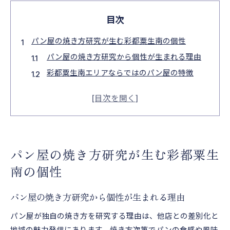
目次
パン屋の焼き方研究が生む彩都粟生南の個性
パン屋の焼き方研究から個性が生まれる理由
彩都粟生南エリアならではのパン屋の特徴
パン屋が追求する焼き方と地域性の関係
地元文化が育むパン屋独自の焼き方研究
パン屋の焼き方研究が彩都粟生南を変える
独自製法に迫るパン屋の魅力的な世界
パン屋の焼き方研究が生む彩都粟生
パン屋の独自製法が生む新しい魅力とは
伝統と革新が融合するパン屋の焼き方研究
南の個性
焼き方研究で広がるパン屋独自の世界観
パン屋の焼き方研究から個性が生まれる理由
パン屋の製法に込められた職人のこだわり
パン屋が独自の焼き方を研究する理由は、他店との差別化と
独自性が光るパン屋の焼き方研究の実際
地域の魅力発信にあります。焼き方次第でパンの食感や風味