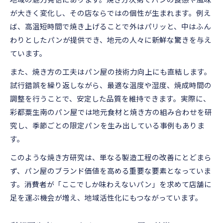
地元文化と融合したパン作りの醍醐味
が大きく変化し、その店ならではの個性が生まれます。例え
パン屋が地元文化と焼き方を融合させる理由
ば、高温短時間で焼き上げることで外はパリッと、中はふん
地域の食材を活かしたパン屋の焼き方研究
わりとしたパンが提供でき、地元の人々に新鮮な驚きを与え
パン屋が伝統文化を守り続ける工夫とは何か
ています。
地元愛が詰まったパン屋の焼き方と魅力
また、焼き方の工夫はパン屋の技術力向上にも直結します。
パン屋の焼き方研究が地域に与える影響
試行錯誤を繰り返しながら、最適な温度や湿度、焼成時間の
焼き方を極めるなら彩都粟生南で体感を
調整を行うことで、安定した品質を維持できます。実際に、
パン屋の焼き方を彩都粟生南で体感しよう
彩都粟生南のパン屋では地元食材と焼き方の組み合わせを研
現地で学ぶパン屋焼き方研究の奥深さについて
究し、季節ごとの限定パンを生み出している事例もありま
す。
パン屋焼き方研究を実体験するメリット
焼き方の違いが生むパン屋の味わい深さ
このような焼き方研究は、単なる製造工程の改善にとどまら
ず、パン屋のブランド価値を高める重要な要素となっていま
パン屋で焼き方研究を体験できる理由とは
す。消費者が「ここでしか味わえないパン」を求めて店舗に
パン屋で注目される焼き方の工夫とは
足を運ぶ機会が増え、地域活性化にもつながっています。
パン屋が注目する焼き方の最新トレンドとは
焼き方研究がパン屋メニューにもたらす変化