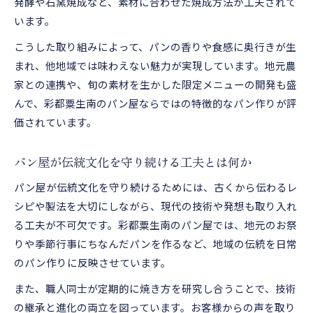
発酵や石窯焼成など、素材に合わせた焼成方法が工夫されて
います。
こうした取り組みによって、パンの香りや食感に奥行きが生
まれ、他地域では味わえない魅力が実現しています。地元農
家との連携や、旬の素材を生かした限定メニューの開発も盛
んで、彩都粟生南のパン屋ならではの特徴的なパン作りが評
価されています。
パン屋が伝統文化を守り続ける工夫とは何か
パン屋が伝統文化を守り続けるためには、古くから伝わるレ
シピや製法を大切にしながら、現代の技術や発想も取り入れ
る工夫が不可欠です。彩都粟生南のパン屋では、地元のお祭
りや季節行事にちなんだパンを作るなど、地域の伝統を日常
のパン作りに反映させています。
また、職人同士が定期的に焼き方を研究し合うことで、技術
の継承と進化の両立を図っています。お客様からの声を取り