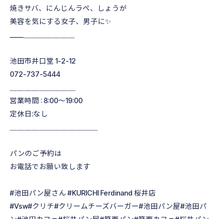
焼きサバ、にんじんラペ、しょうが
美容を気にする女子、男子に✨
____＿＿＿＿＿＿＿
池田市井口堂 1-2-12
072-737-5444
＿＿＿＿＿＿＿＿＿
営業時間 : 8:00〜19:00
定休日:なし
＿＿＿＿＿＿＿＿＿＿＿＿
パンのご予約は
お電話でお願い致します
#池田パン屋さん #KURICHI Ferdinand 桜井店
#Vsw#クリチ#クリームチーズバーガー#池田パン屋#池田パ