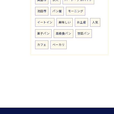
箕面市
求人
パート・アルバイト
池田市
パン屋
モーニング
イートイン
美味しい
お土産
人気
菓子パン
高級食パン
惣菜パン
カフェ
ベーカリ