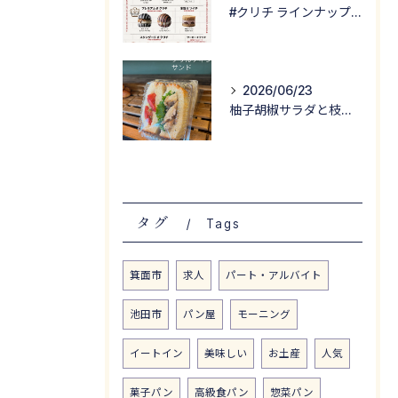
#クリチ ラインナップ公開！
2026/06/23
柚子胡椒サラダと枝豆サラダが入った
タグ
Tags
箕面市
求人
パート・アルバイト
池田市
パン屋
モーニング
イートイン
美味しい
お土産
人気
菓子パン
高級食パン
惣菜パン