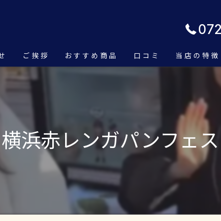
07
せ
ご挨拶
おすすめ商品
口コミ
当店の特徴
こだわり
食パン
店内の様子
サンドイッ
横浜赤レンガパンフェス
スイーツ
持ち帰り
バーガー