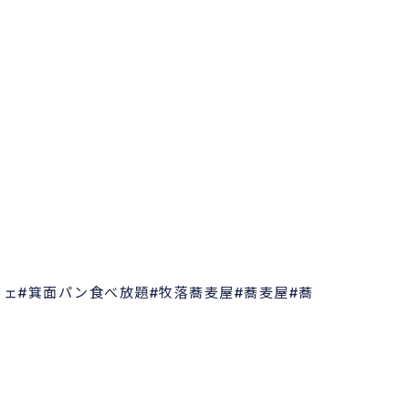
フェ#箕面パン食べ放題#牧落蕎麦屋#蕎麦屋#蕎