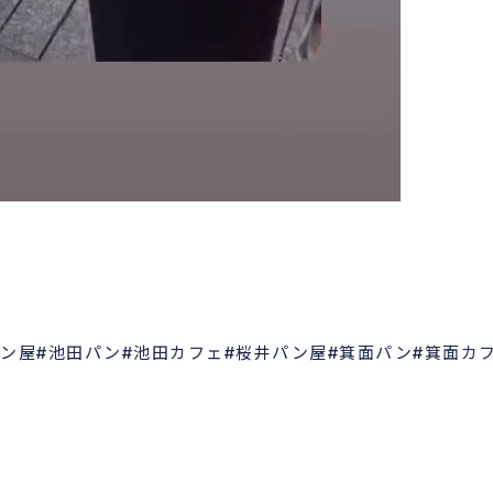
パン屋#池田パン#池田カフェ#桜井パン屋#箕面パン#箕面カ