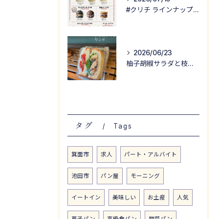
#クリチ ラインナップ公開！
2026/06/23
柚子胡椒サラダと枝豆サラダが入った
タグ
Tags
箕面市
求人
パート・アルバイト
池田市
パン屋
モーニング
イートイン
美味しい
お土産
人気
菓子パン
高級食パン
惣菜パン