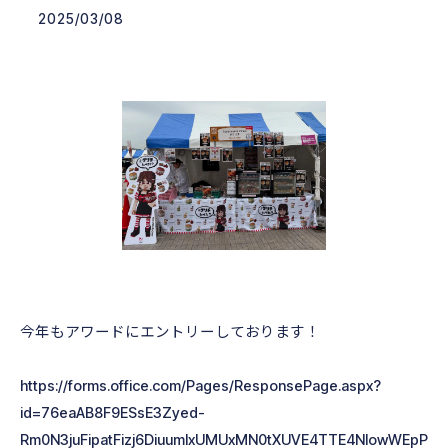
2025/03/08
今年もアワードにエントリーしております！
https://forms.office.com/Pages/ResponsePage.aspx?
id=76eaAB8F9ESsE3Zyed-
Rm0N3juFipatFizj6DiuumlxUMUxMN0tXUVE4TTE4NlowWEpP